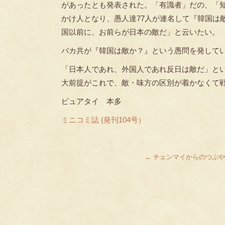
があったとも発表された。「有識者」だの、「
かけ人となり、愚人達77人が連名して『韓国は
国以前に、お前らが日本の敵だ」と云いたい。
バカ共が『韓国は敵か？』という愚問を発してい
「日本人であれ、外国人であれ反日は敵だ」と
大前提がこれで、敵・味方の区別が着かなくて
ピュアタイ 本多
ミニコミ誌 (発刊104号）
←
チェンマイからのつぶや