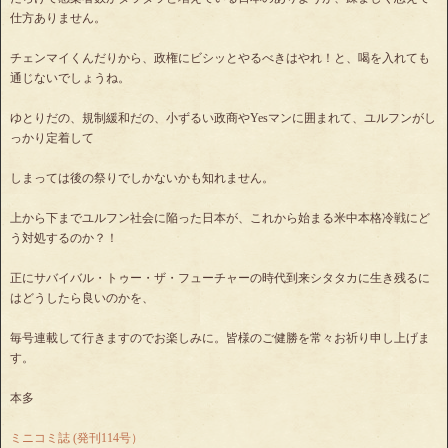
仕方ありません。
チェンマイくんだりから、政権にビシッとやるべきはやれ！と、喝を入れても
通じないでしょうね。
ゆとりだの、規制緩和だの、小ずるい政商やYesマンに囲まれて、ユルフンがし
っかり定着して
しまっては後の祭りでしかないかも知れません。
上から下までユルフン社会に陥った日本が、これから始まる米中本格冷戦にど
う対処するのか？！
正にサバイバル・トゥー・ザ・フューチャーの時代到来シタタカに生き残るに
はどうしたら良いのかを、
毎号連載して行きますのでお楽しみに。皆様のご健勝を常々お祈り申し上げま
す。
本多
ミニコミ誌 (発刊114号）