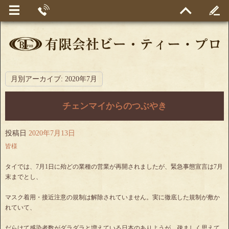
月別アーカイブ:
2020年7月
チェンマイからのつぶやき
投稿日
2020年7月13日
皆様
タイでは、7月1日に殆どの業種の営業が再開されましたが、緊急事態宣言は7月
末までとし、
マスク着用・接近注意の規制は解除されていません。実に徹底した規制が敷か
れていて、
だらけて感染者数がダラダラと増えている日本のありようが、疎ましく思えて