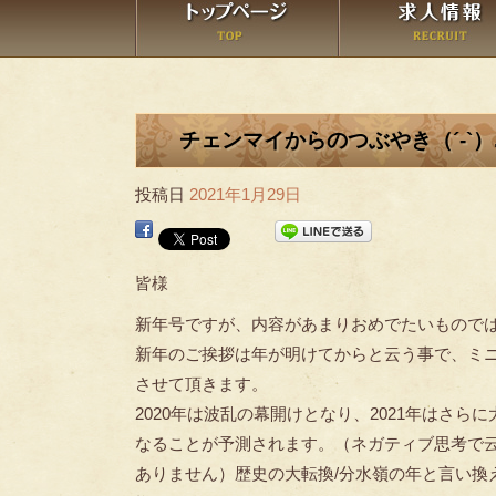
チェンマイからのつぶやき（´-`）.｡
投稿日
2021年1月29日
皆様
新年号ですが、内容があまりおめでたいもので
新年のご挨拶は年が明けてからと云う事で、ミ
させて頂きます。
2020年は波乱の幕開けとなり、2021年はさら
なることが予測されます。（ネガティブ思考で
ありません）歴史の大転換/分水嶺の年と言い換