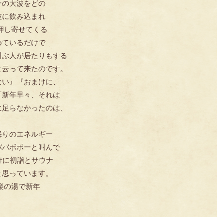
その大波をどの
波に飲み込まれ
。押し寄せてくる
めているだけで
叫ぶ人が居たりもする
と云って来たのです。
ない』『おまけに、
「新年早々、それは
に足らなかったのは、
怒りのエネルギー
ババボボーと叫んで
寺に初詣とサウナ
と思っています。
楽の湯で新年