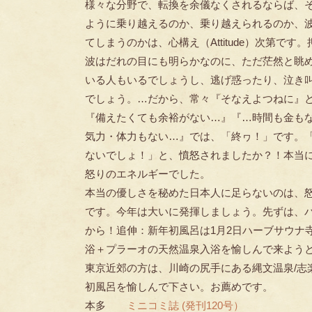
様々な分野で、転換を余儀なくされるならば、
ように乗り越えるのか、乗り越えられるのか、
てしまうのかは、心構え（Attitude）次第です
波はだれの目にも明らかなのに、ただ茫然と眺
いる人もいるでしょうし、逃げ惑ったり、泣き
でしょう。…だから、常々『そなえよつねに』
『備えたくても余裕がない…』『…時間も金も
気力・体力もない…』では、「終ヮ！」です。
ないでしょ！」と、憤怒されましたか？！本当
怒りのエネルギーでした。
本当の優しさを秘めた日本人に足らないのは、
です。今年は大いに発揮しましょう。先ずは、
から！追伸：新年初風呂は1月2日ハーブサウナ
浴＋プラーオの天然温泉入浴を愉しんで来よう
東京近郊の方は、川崎の尻手にある縄文温泉/志
初風呂を愉しんで下さい。お薦めです。
本多
ミニコミ誌 (発刊120号）