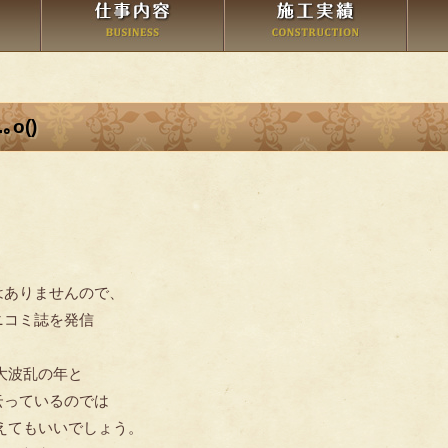
o()
はありませんので、
ニコミ誌を発信
に大波乱の年と
云っているのでは
えてもいいでしょう。