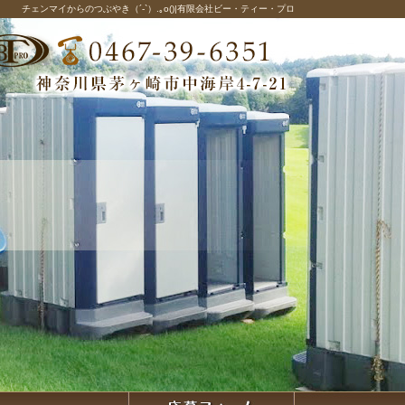
チェンマイからのつぶやき（´-`）.｡o()|有限会社ビー・ティー・プロ