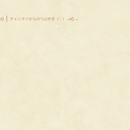
()
チェンマイからのつぶやき（´-`）.｡o()
→