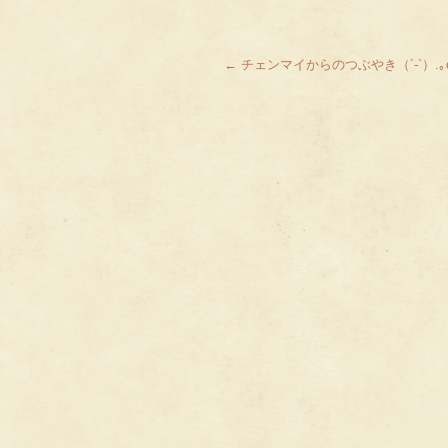
←
チェンマイからのつぶやき（´-`）.｡o